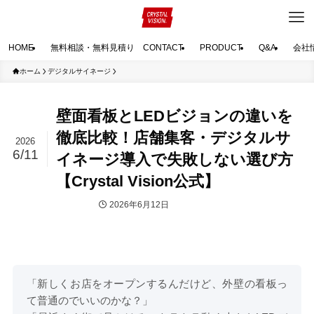
HOME
無料相談・無料見積り CONTACT
PRODUCT
Q&A
会社
ホーム
デジタルサイネージ
壁面看板とLEDビジョンの違いを
徹底比較！店舗集客・デジタルサ
2026
6/11
イネージ導入で失敗しない選び方
【Crystal Vision公式】
2026年6月12日
デジタルサイネージ
「新しくお店をオープンするんだけど、外壁の看板っ
て普通のでいいのかな？」