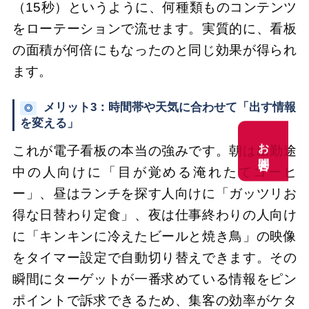
（15秒）というように、何種類ものコンテンツ
をローテーションで流せます。実質的に、看板
の面積が何倍にもなったのと同じ効果が得られ
ます。
メリット3：時間帯や天気に合わせて「出す情報
◎
を変える」
お問合せ
お問合せ
これが電子看板の本当の強みです。朝は出勤途
中の人向けに「目が覚める淹れたてコーヒ
ー」、昼はランチを探す人向けに「ガッツリお
得な日替わり定食」、夜は仕事終わりの人向け
に「キンキンに冷えたビールと焼き鳥」の映像
をタイマー設定で自動切り替えできます。その
瞬間にターゲットが一番求めている情報をピン
ポイントで訴求できるため、集客の効率がケタ