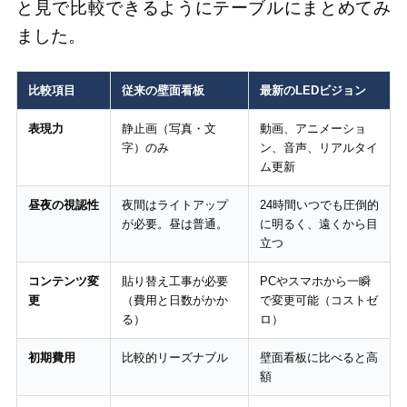
と見で比較できるようにテーブルにまとめてみ
ました。
比較項目
従来の壁面看板
最新のLEDビジョン
表現力
静止画（写真・文
動画、アニメーショ
字）のみ
ン、音声、リアルタイ
ム更新
昼夜の視認性
夜間はライトアップ
24時間いつでも圧倒的
が必要。昼は普通。
に明るく、遠くから目
立つ
コンテンツ変
貼り替え工事が必要
PCやスマホから一瞬
更
（費用と日数がかか
で変更可能（コストゼ
る）
ロ）
初期費用
比較的リーズナブル
壁面看板に比べると高
額