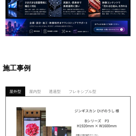
施工事例
屋外型
屋内型
透過型
フレキシブル型