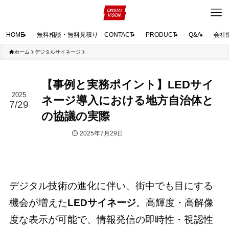
HOME
無料相談・無料見積り CONTACT
PRODUCT
Q&A
会社
ホーム
デジタルサイネージ
【事例と実務ポイント】LEDサイ
2025
ネージ導入における地方自治体と
7/29
の協議の実際
2025年7月29日
デジタルサイネージ
デジタル技術の進化に伴い、街中でも目にする
機会が増えた
LEDサイネージ
。高輝度・高解像
度な表示が可能で、情報発信の即時性・視認性