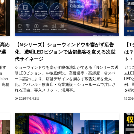
を高め
【Nシリーズ】ショーウィンドウを塞がず広告
【T
で選
化。透明LEDビジョンで店舗集客を変える次世
は？
代サイネージ
ト・
用す
ショーウィンドウを塞がず映像演出ができる「Nシリーズ透
ガラ
ョー
明LEDビジョン」を徹底解説。高透過率・高輝度・省スペ
ムL
ion
ース設計により、店舗デザインを崩さず広告効果を最大
LE
】高精
化。アパレル・飲食店・商業施設・ショールームで注目さ
例、
れる理由、導入メリット、活用事...
を損
2026年6月2日
20
ネージ
デジタルサイネージ