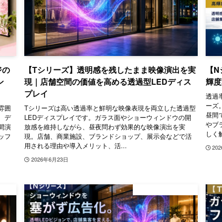
ジの
【Tシリーズ】透明感を残したまま映像演出を実
【N
ン
現｜店舗空間の価値を高める透過型LEDディス
輝度
プレイ
透過率
ーズ
雰囲
Tシリーズは高い透過率と鮮明な映像表現を両立した透過型
昼間
、デ
LEDディスプレイです。ガラス面やショーウィンドウの開
やブ
間演
放感を維持しながら、昼夜問わず効果的な映像演出を実
しく解
ッフ
現。店舗、商業施設、ブランドショップ、展示会などで活
用される理由や導入メリット、活...
20
2026年6月23日
ネージ
デジタルサイネージ