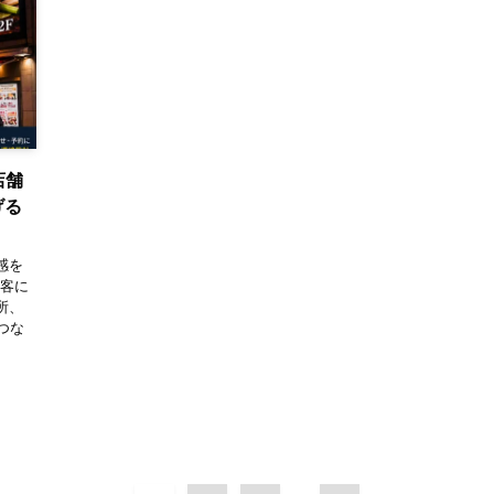
店舗
げる
感を
集客に
所、
つな