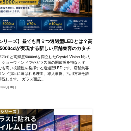
シリーズ】昼でも目立つ透過型LEDとは？高
5000cdが実現する新しい店舗集客のカタチ
70％と高輝度5000cdを両立したCrystal Vision Nシリ
。ショーウィンドウやガラス面の開放感を損なわず、
でも高い視認性を発揮する透過型LEDです。店舗集客
ランド演出に選ばれる理由、導入事例、活用方法を詳
説します。 ガラス面広...
26年6月16日
デジタルサイネージ