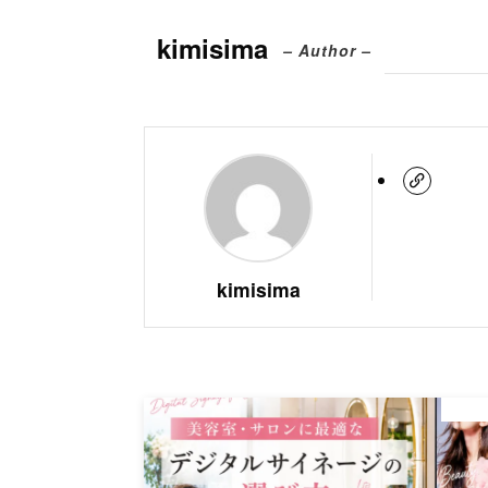
kimisima
– Author –
kimisima
最