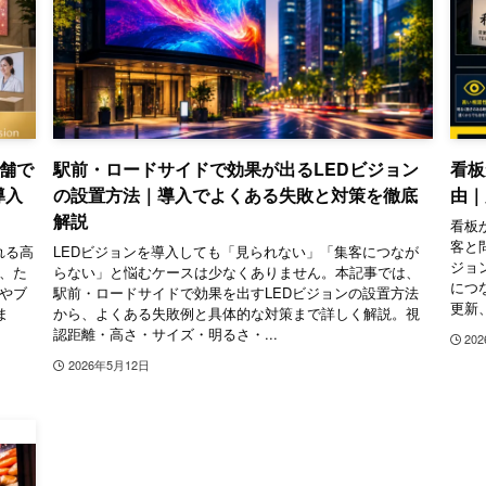
舗で
駅前・ロードサイドで効果が出るLEDビジョン
看板
導入
の設置方法｜導入でよくある失敗と対策を徹底
由｜
解説
看板
客と
れる高
LEDビジョンを導入しても「見られない」「集客につなが
ジョ
は、た
らない」と悩むケースは少なくありません。本記事では、
につ
気やブ
駅前・ロードサイドで効果を出すLEDビジョンの設置方法
更新
ま
から、よくある失敗例と具体的な対策まで詳しく解説。視
認距離・高さ・サイズ・明るさ・...
20
2026年5月12日
ネージ