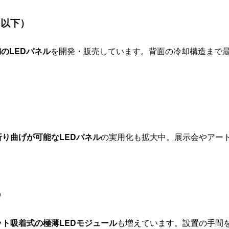
m以下）
満のLEDパネル
を開発・販売しています。背面の冷却構造まで
イ
り曲げが可能なLEDパネル
の実用化も拡大中。展示会やアー
D
ット吸着式の極薄LEDモジュール
も増えています。設置の手間