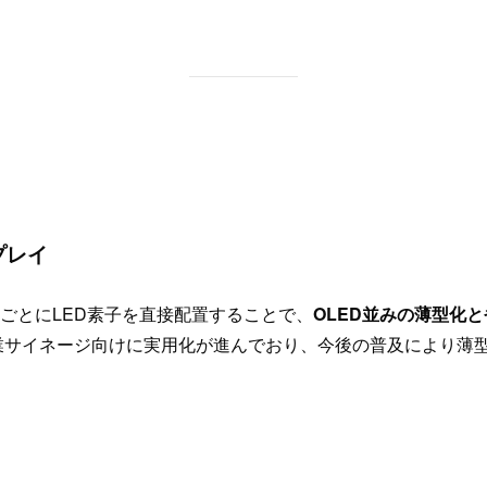
スプレイ
、1画素ごとにLED素子を直接配置することで、
OLED並みの薄型化
サイネージ向けに実用化が進んでおり、今後の普及により薄型