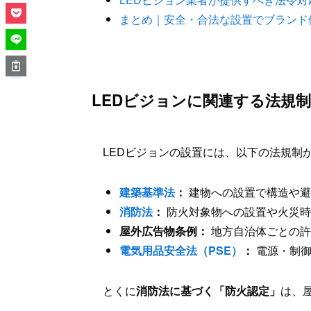
まとめ｜安全・合法な設置でブランド
LEDビジョンに関連する法規
LEDビジョンの設置には、以下の法規制
建築基準法
：
建物への設置で構造や避
消防法
：
防火対象物への設置や火災時
屋外広告物条例：
地方自治体ごとの許
電気用品安全法（PSE）
：
電源・制御
とくに
消防法に基づく「防火認定」
は、