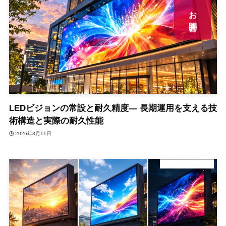
お問合せ
お問合せ
LEDビジョンの常設と耐久精度― 長期運用を支える技
術構造と実際の耐久性能
2026年3月11日
デジタルサイネージ